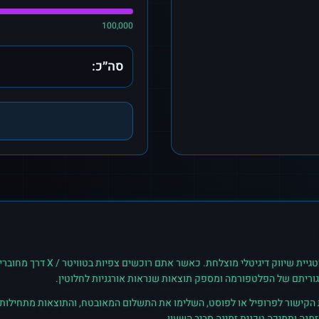
100,000
סה״כ:
גיית שיווק דיגיטלי מוצלחת. כאשר אתם רוכשים
צפיות
ב
טוויטר / X
דרך מחוברים
גוריתם של הפלטפורמה ומספק תוצאות שנראות אורגניות לחלוטין.
ת הקישור לפרופיל או לפוסט, השלימו את התשלום המאובטח, והתוצאות מתחילות ל
נה ותמיכה טכנית זמינה סביב השעון.