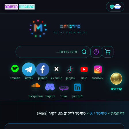
התחברות
|
הרשמה
M
מחוברים
SOCIAL MEDIA BOOST
אינסטגרם
יוטיוב
טיקטוק
טוויטר / X
פייסבוק
טלגרם
ספוטיפיי
קרדיטים
לינקדאין
טוויץ׳
דיסקורד
סאונדקלאוד
דף הבית
»
טוויטר / X
»
טוויטר לייקים מטורקיה (Men)