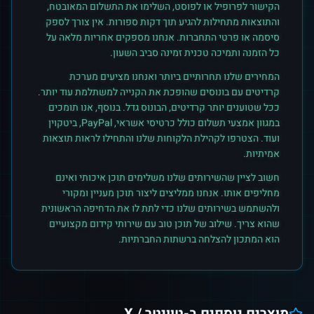
הקישור לפרופיל או לפוסט, השלימו את התשלום המאובטח,
והתוצאות מתחילות להגיע תוך דקות ספורות. אין צורך לספק
סיסמה או פרטי התחברות. אנחנו מספקים אחריות מלאה על
כל הזמנה ותמיכה טכנית זמינה סביב השעון.
המחירים שלנו תחרותיים ביותר ואנחנו מציעים מערכת
קרדיטים עם בונוסים שהופכת את הקנייה למשתלמת עוד יותר.
ככל שטוענים יותר קרדיטים, הבונוס גדל. בנוסף, אנו תומכים
במגוון אמצעי תשלום כולל כרטיסי אשראי, PayPal, ביטקוין
ועוד. הצטרפו לקהילת הלקוחות שלנו והתחילו לראות תוצאות
אמיתיות.
חשוב לציין שהשירותים שלנו משלימים תוכן איכותי ואינם
מחליפים אותו. אנחנו ממליצים ליצור תוכן מעניין ומקורי
ולהשתמש בשירותים שלנו כדי לתת לו את הדחיפה הראשונית
שהוא צריך. שילוב של תוכן טוב עם שירותי קידום מקצועיים
הוא המתכון להצלחה ברשתות החברתיות.
מוצרים נוספים ב-
טוויטר / X