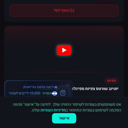
הוסף לסל
צפיות
רכישה חדשה ב
פייסבוק
יוטיוב שורטס צפיות מפינלנד (דרך Google Ads)
אשדוד
·
10,000 לייקים לעמוד
לפני 7 דקות
עולם כולו
אנו משתמשים בעוגיות לשיפור החוויה שלך. לחיצה על 'אישור' מהווה
38.88
ל-1000
הסכמה לשימוש בעוגיות כמתואר ב
מדיניות העוגיות
שלנו.
אישור
הוסף לסל