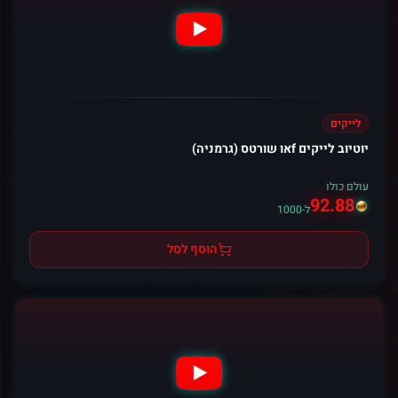
לייקים
יוטיוב לייקים fאו שורטס (גרמניה)
עולם כולו
92.88
ל-1000
הוסף לסל