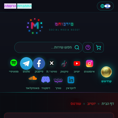
התחברות
|
הרשמה
M
מחוברים
SOCIAL MEDIA BOOST
אינסטגרם
יוטיוב
טיקטוק
טוויטר / X
פייסבוק
טלגרם
ספוטיפיי
קרדיטים
לינקדאין
טוויץ׳
דיסקורד
סאונדקלאוד
דף הבית
»
יוטיוב
»
שורטס