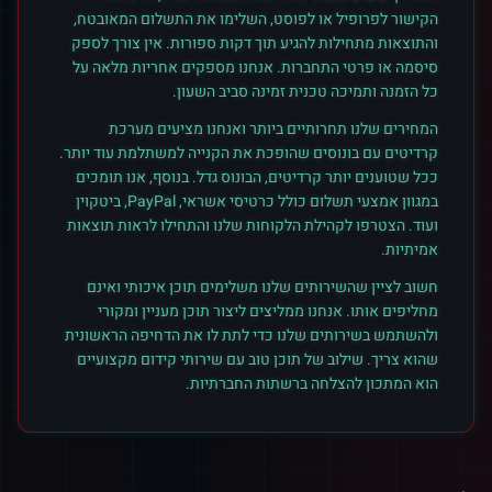
הקישור לפרופיל או לפוסט, השלימו את התשלום המאובטח,
והתוצאות מתחילות להגיע תוך דקות ספורות. אין צורך לספק
סיסמה או פרטי התחברות. אנחנו מספקים אחריות מלאה על
כל הזמנה ותמיכה טכנית זמינה סביב השעון.
המחירים שלנו תחרותיים ביותר ואנחנו מציעים מערכת
קרדיטים עם בונוסים שהופכת את הקנייה למשתלמת עוד יותר.
ככל שטוענים יותר קרדיטים, הבונוס גדל. בנוסף, אנו תומכים
במגוון אמצעי תשלום כולל כרטיסי אשראי, PayPal, ביטקוין
ועוד. הצטרפו לקהילת הלקוחות שלנו והתחילו לראות תוצאות
אמיתיות.
חשוב לציין שהשירותים שלנו משלימים תוכן איכותי ואינם
מחליפים אותו. אנחנו ממליצים ליצור תוכן מעניין ומקורי
ולהשתמש בשירותים שלנו כדי לתת לו את הדחיפה הראשונית
שהוא צריך. שילוב של תוכן טוב עם שירותי קידום מקצועיים
הוא המתכון להצלחה ברשתות החברתיות.