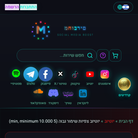
התחברות
|
הרשמה
M
מחוברים
SOCIAL MEDIA BOOST
אינסטגרם
יוטיוב
טיקטוק
טוויטר / X
פייסבוק
טלגרם
ספוטיפיי
קרדיטים
לינקדאין
טוויץ׳
דיסקורד
סאונדקלאוד
דף הבית
»
יוטיוב
»
יוטיוב צפיות שימור גבוה (5 min, minimum 10.000)