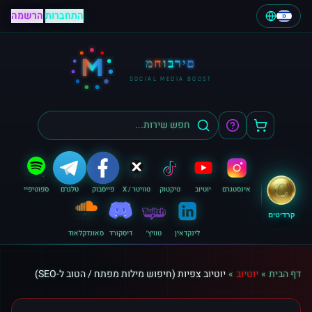
התחברות
|
הרשמה
M
מחוברים
SOCIAL MEDIA BOOST
אינסטגרם
יוטיוב
טיקטוק
טוויטר / X
פייסבוק
טלגרם
ספוטיפיי
קרדיטים
לינקדאין
טוויץ׳
דיסקורד
סאונדקלאוד
דף הבית
»
יוטיוב
»
יוטיוב צפיות (חיפוש מילות מפתח / הטוב ל-SEO)