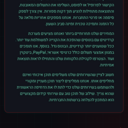
הקישור לפרופיל או לפוסט, השלימו את התשלום המאובטח,
והתוצאות מתחילות להגיע תוך דקות ספורות. אין צורך לספק
סיסמה או פרטי התחברות. אנחנו מספקים אחריות מלאה על
כל הזמנה ותמיכה טכנית זמינה סביב השעון.
המחירים שלנו תחרותיים ביותר ואנחנו מציעים מערכת
קרדיטים עם בונוסים שהופכת את הקנייה למשתלמת עוד יותר.
ככל שטוענים יותר קרדיטים, הבונוס גדל. בנוסף, אנו תומכים
במגוון אמצעי תשלום כולל כרטיסי אשראי, PayPal, ביטקוין
ועוד. הצטרפו לקהילת הלקוחות שלנו והתחילו לראות תוצאות
אמיתיות.
חשוב לציין שהשירותים שלנו משלימים תוכן איכותי ואינם
מחליפים אותו. אנחנו ממליצים ליצור תוכן מעניין ומקורי
ולהשתמש בשירותים שלנו כדי לתת לו את הדחיפה הראשונית
שהוא צריך. שילוב של תוכן טוב עם שירותי קידום מקצועיים
הוא המתכון להצלחה ברשתות החברתיות.