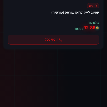
לייקים
יוטיוב לייקים fאו שורטס (טורקיה)
עולם כולו
92.88
ל-1000
הוסף לסל