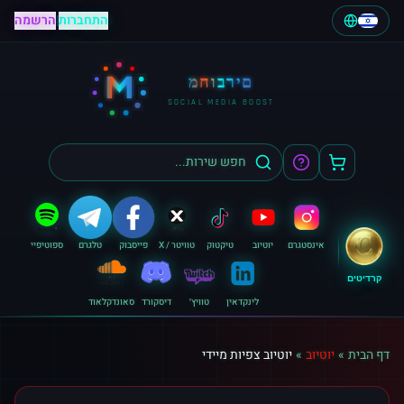
התחברות
|
הרשמה
M
מחוברים
SOCIAL MEDIA BOOST
אינסטגרם
יוטיוב
טיקטוק
טוויטר / X
פייסבוק
טלגרם
ספוטיפיי
קרדיטים
לינקדאין
טוויץ׳
דיסקורד
סאונדקלאוד
דף הבית
»
יוטיוב
»
יוטיוב צפיות מיידי