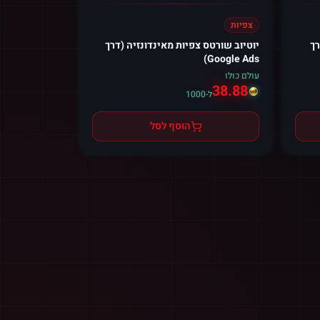
צפיות
 מ Geאוgia (דרך
יוטיוב שורטס צפיות מאינדונזיה (דרך
Google Ads)
עולם כולו
38.88
ל-1000
הוסף לסל