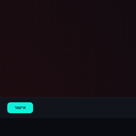
רכישה חדשה ב
טיקטוק
קנדה
·
5,000 עוקבים
לפני 7 דקות
אישור