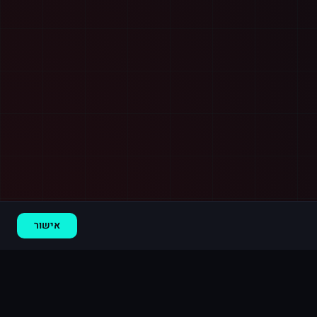
רכישה חדשה ב
יוטיוב
אשדוד
·
2,000 צפיות
לפני 5 דקות
אישור