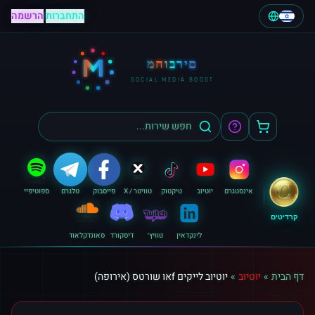
התחברות
|
הרשמה
M
מחוברים
SOCIAL MEDIA BOOST
אינסטגרם
יוטיוב
טיקטוק
טוויטר / X
פייסבוק
טלגרם
ספוטיפיי
קרדיטים
לינקדאין
טוויץ׳
דיסקורד
סאונדקלאוד
דף הבית
»
יוטיוב
»
יוטיוב לייקים fאו שורטס (אירופה)