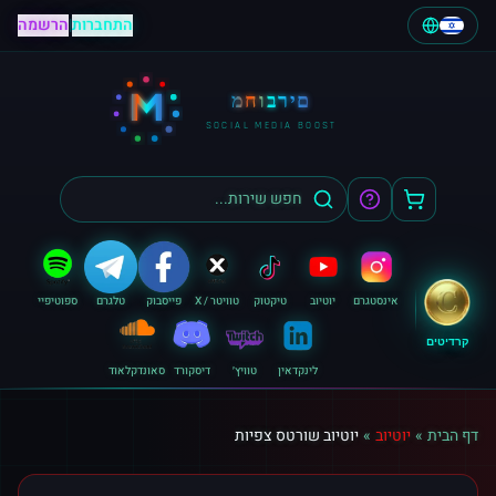
התחברות
|
הרשמה
M
מחוברים
SOCIAL MEDIA BOOST
אינסטגרם
יוטיוב
טיקטוק
טוויטר / X
פייסבוק
טלגרם
ספוטיפיי
קרדיטים
לינקדאין
טוויץ׳
דיסקורד
סאונדקלאוד
דף הבית
»
יוטיוב
»
יוטיוב שורטס צפיות