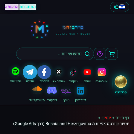
התחברות
|
הרשמה
M
מחוברים
SOCIAL MEDIA BOOST
אינסטגרם
יוטיוב
טיקטוק
טוויטר / X
פייסבוק
טלגרם
ספוטיפיי
קרדיטים
לינקדאין
טוויץ׳
דיסקורד
סאונדקלאוד
דף הבית
»
יוטיוב
»
יוטיוב שורטס צפיות מ Bosnia and Herzegovina (דרך Google Ads)