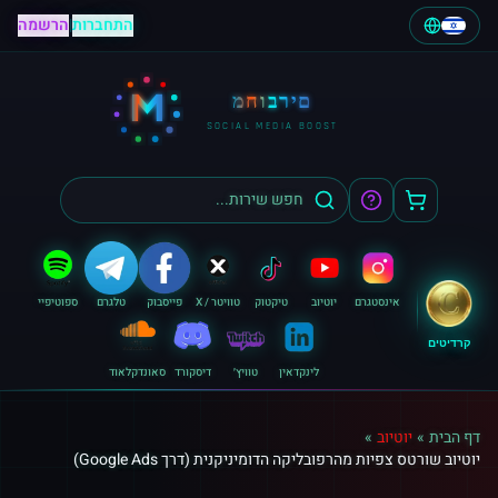
התחברות
|
הרשמה
M
מחוברים
SOCIAL MEDIA BOOST
אינסטגרם
יוטיוב
טיקטוק
טוויטר / X
פייסבוק
טלגרם
ספוטיפיי
קרדיטים
לינקדאין
טוויץ׳
דיסקורד
סאונדקלאוד
דף הבית
»
יוטיוב
»
יוטיוב שורטס צפיות מהרפובליקה הדומיניקנית (דרך Google Ads)