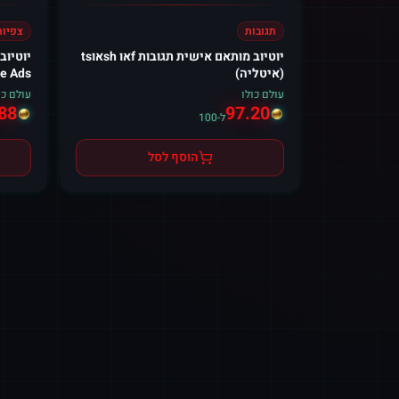
תגובות
צפיות
יוטיוב מותאם אישית תגובות fאו shאוts
יוטיוב
(איטליה)
e Ads)
עולם כולו
עולם כו
88
97.20
ל-100
הוסף לסל