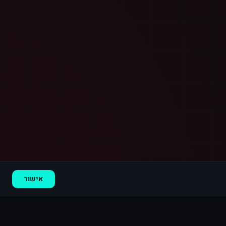
רכישה חדשה ב
טלגרם
קנדה
·
2,500 חברים בערוץ
לפני 9 דקות
אישור