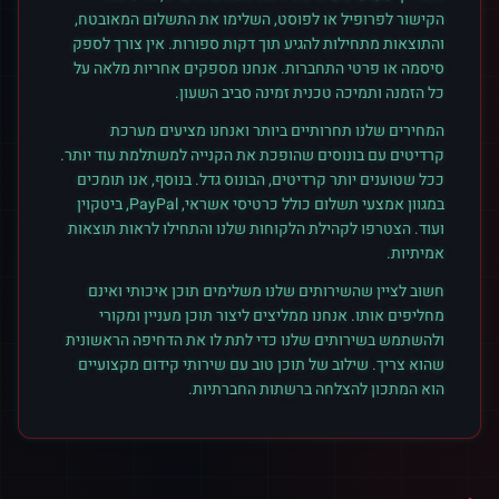
הקישור לפרופיל או לפוסט, השלימו את התשלום המאובטח,
והתוצאות מתחילות להגיע תוך דקות ספורות. אין צורך לספק
סיסמה או פרטי התחברות. אנחנו מספקים אחריות מלאה על
כל הזמנה ותמיכה טכנית זמינה סביב השעון.
המחירים שלנו תחרותיים ביותר ואנחנו מציעים מערכת
קרדיטים עם בונוסים שהופכת את הקנייה למשתלמת עוד יותר.
ככל שטוענים יותר קרדיטים, הבונוס גדל. בנוסף, אנו תומכים
במגוון אמצעי תשלום כולל כרטיסי אשראי, PayPal, ביטקוין
ועוד. הצטרפו לקהילת הלקוחות שלנו והתחילו לראות תוצאות
אמיתיות.
חשוב לציין שהשירותים שלנו משלימים תוכן איכותי ואינם
מחליפים אותו. אנחנו ממליצים ליצור תוכן מעניין ומקורי
ולהשתמש בשירותים שלנו כדי לתת לו את הדחיפה הראשונית
שהוא צריך. שילוב של תוכן טוב עם שירותי קידום מקצועיים
הוא המתכון להצלחה ברשתות החברתיות.