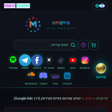
התחברות
|
הרשמה
M
מחוברים
SOCIAL MEDIA BOOST
אינסטגרם
יוטיוב
טיקטוק
טוויטר / X
פייסבוק
טלגרם
ספוטיפיי
קרדיטים
לינקדאין
טוויץ׳
דיסקורד
סאונדקלאוד
דף הבית
»
יוטיוב
»
יוטיוב שורטס צפיות מעיראק (דרך Google Ads)