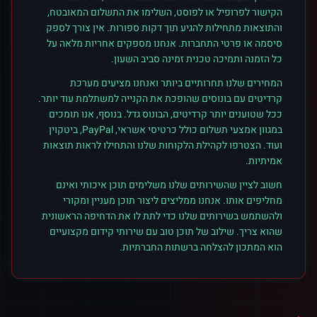
הקישור לפרופיל או לפוסט, השלימו את התשלום המאובטח,
והתוצאות מתחילות להגיע תוך דקות ספורות. אין צורך לספק
סיסמה או פרטי התחברות. אנחנו מספקים אחריות מלאה על
כל הזמנה ותמיכה טכנית זמינה סביב השעון.
המחירים שלנו תחרותיים ביותר ואנחנו מציעים מערכת
קרדיטים עם בונוסים שהופכת את הקנייה למשתלמת עוד יותר.
ככל שטוענים יותר קרדיטים, הבונוס גדל. בנוסף, אנו תומכים
במגוון אמצעי תשלום כולל כרטיסי אשראי, PayPal, ביטקוין
ועוד. הצטרפו לקהילת הלקוחות שלנו והתחילו לראות תוצאות
אמיתיות.
חשוב לציין שהשירותים שלנו משלימים תוכן איכותי ואינם
מחליפים אותו. אנחנו ממליצים ליצור תוכן מעניין ומקורי
ולהשתמש בשירותים שלנו כדי לתת לו את הדחיפה הראשונית
שהוא צריך. שילוב של תוכן טוב עם שירותי קידום מקצועיים
הוא המתכון להצלחה ברשתות החברתיות.