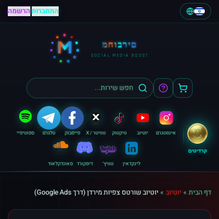
התחברות
|
הרשמה
M
מחוברים
SOCIAL MEDIA BOOST
אינסטגרם
יוטיוב
טיקטוק
טוויטר / X
פייסבוק
טלגרם
ספוטיפיי
קרדיטים
לינקדאין
טוויץ׳
דיסקורד
סאונדקלאוד
דף הבית
»
יוטיוב
»
יוטיוב שורטס צפיות מירדן (דרך Google Ads)