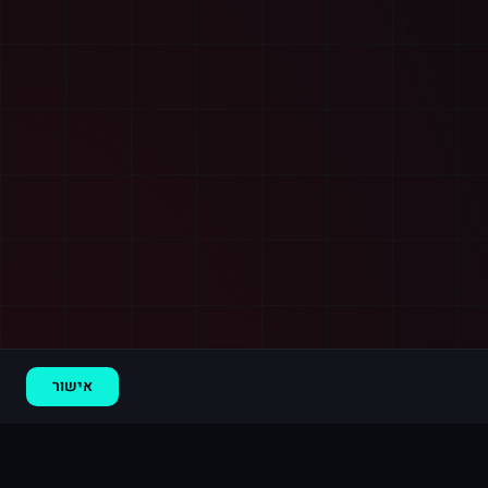
רכישה חדשה ב
לינקדאין
קנדה
·
800 עוקבים
לפני 2 דקות
אישור